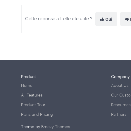
Cette réponse a-t-elle été utile ?
Oui
Product
Company
Home
About Us
All Features
Our Cust
Product Tour
Resources
Plans and Pricing
Partners
Theme by
Breezy Themes