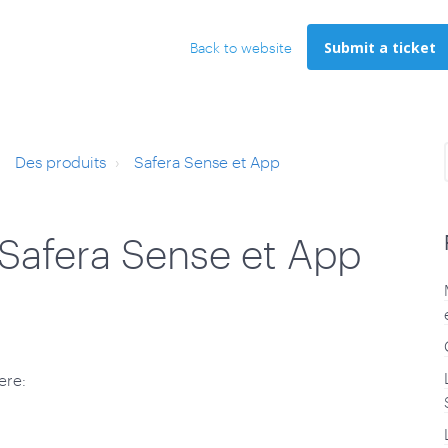
Submit a ticket
Back to website
Des produits
Safera Sense et App
- Safera Sense et App
ere: