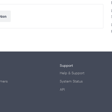
Non
Support
Help & Support
omers
System Status
API