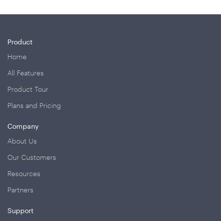
Product
Home
All Features
Product Tour
Plans and Pricing
Company
About Us
Our Customers
Resources
Partners
Support