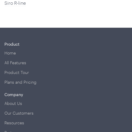
Siro R-line
Product
Home
All Features
Product Tour
Plans and Pricing
Company
About Us
Our Customers
Resources