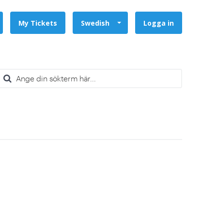
My Tickets
Swedish
Logga in