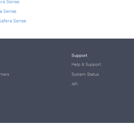
fera Sense
ra Sense
 Safera Sense
Support
Help & Support
omers
System Status
API