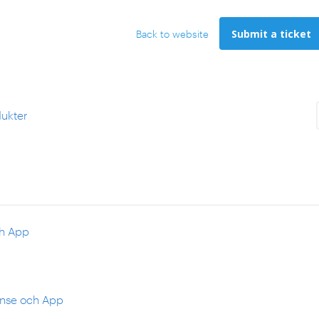
Submit a ticket
Back to website
ukter
ch App
Sense och App