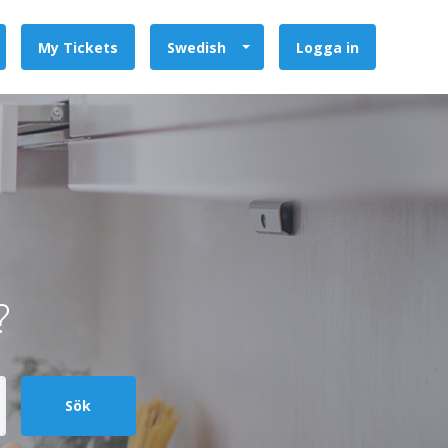
My Tickets
Swedish
Logga in
?
Sök