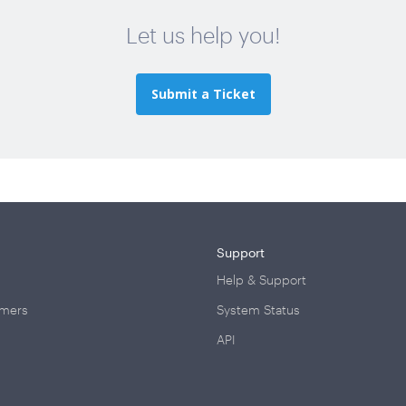
Let us help you!
Submit a Ticket
Support
Help & Support
omers
System Status
API