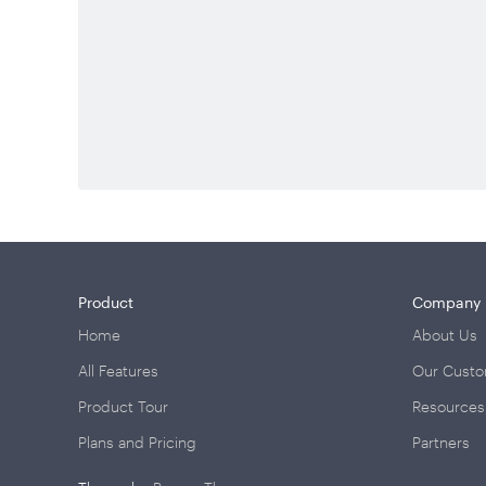
Product
Company
Home
About Us
All Features
Our Cust
Product Tour
Resources
Plans and Pricing
Partners