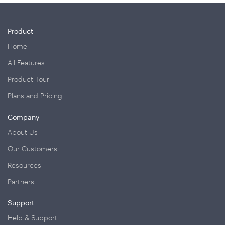
Product
Home
All Features
Product Tour
Plans and Pricing
Company
About Us
Our Customers
Resources
Partners
Support
Help & Support