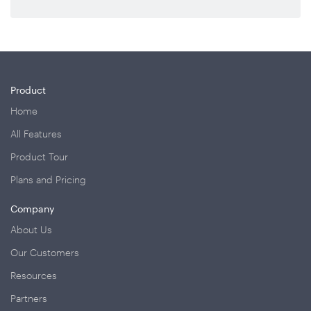
Product
Home
All Features
Product Tour
Plans and Pricing
Company
About Us
Our Customers
Resources
Partners